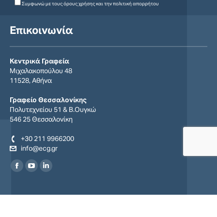
Συμφωνώ με τους
όρους χρήσης
και την
πολιτική απορρήτου
Επικοινωνία
Κεντρικά Γραφεία
Μιχαλακοπούλου 48
11528, Αθήνα
Γραφείο Θεσσαλονίκης
Πολυτεχνείου 51 & Β.Ουγκώ
546 25 Θεσσαλονίκη
+30 211 9966200
info@ecg.gr
Find us on:
Facebook
YouTube
Linkedin
page
page
page
opens
opens
opens
in
in
in