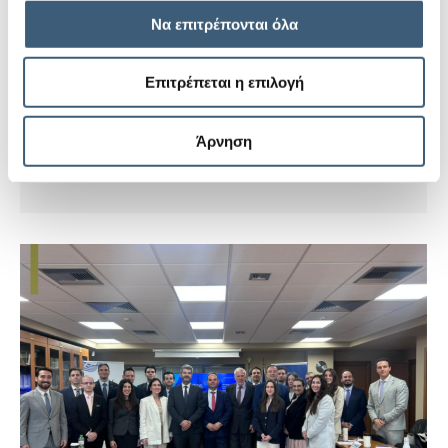
διαχείριση κινδύνου για τις ελληνικές
επιχειρήσεις», από την ΕCG
Να επιτρέπονται όλα
17 Ιουνίου, 2026
Νέα & Εκδηλώσεις
Επιτρέπεται η επιλογή
Η Export Credit Greece συμμετείχε στην εκδήλωση
«Εξωστρέφεια για μια Ισχυρή Ελλάδα: Η διεθνής
παρουσία της χώρας ως…
Άρνηση
Περισσότερα