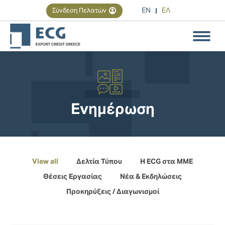
EN
ΕΛ
Σύνδεση Πελατών
Αναζήτηση
Search:
You are here:
Ενημέρωση
View all
Δελτία Τύπου
Η ECG στα MME
Θέσεις Εργασίας
Νέα & Εκδηλώσεις
Προκηρύξεις / Διαγωνισμοί