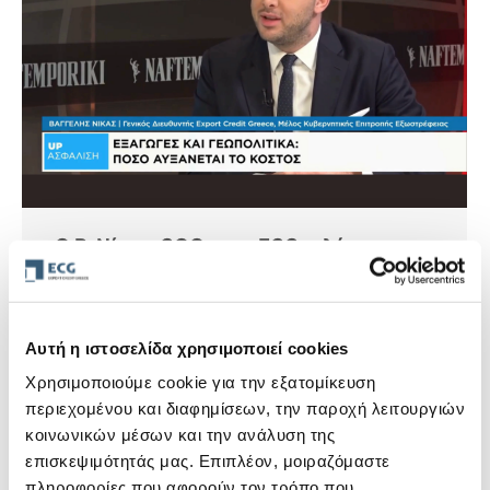
Ο Β. Νίκας, COO στην ECG μιλάει στη
Ναυτεμπορική TV για τις προκλήσεις,
αλλά και τις προοπτικές των
εξαγωγών
Αυτή η ιστοσελίδα χρησιμοποιεί cookies
30 Ιουνίου, 2026
Η ECG στα MME
Χρησιμοποιούμε cookie για την εξατομίκευση
Στο πρόσφατο επεισόδιο της εκπομπής «Up
περιεχομένου και διαφημίσεων, την παροχή λειτουργιών
Ασφάλιση» στη Ναυτεμπορική TV, ο Βαγγέλης Νίκας,
κοινωνικών μέσων και την ανάλυση της
Chief Operating Officer της Export…
επισκεψιμότητάς μας. Επιπλέον, μοιραζόμαστε
Περισσότερα
πληροφορίες που αφορούν τον τρόπο που