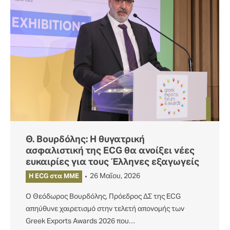
Θ. Βουρδόλης: Η θυγατρική
ασφαλιστική της ECG θα ανοίξει νέες
ευκαιρίες για τους Έλληνες εξαγωγείς
26 Μαΐου, 2026
Η ECG στα MME
Ο Θεόδωρος Βουρδόλης, Πρόεδρος ΔΣ της ECG
απηύθυνε χαιρετισμό στην τελετή απονομής των
Greek Exports Awards 2026 που…