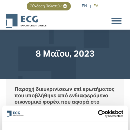
EN
ΕΛ
Σύνδεση Πελατών
Αναζήτηση
Search:
8 Μαΐου, 2023
You are here:
Παροχή διευκρινίσεων επί ερωτήματος
που υποβλήθηκε από ενδιαφερόμενο
οικονομικό φορέα που αφορά στο
Υπόδειγμα ΕΕΕΣ του Παραρτήματος ΙV
της διακήρυξης 1/2023
8 Μαΐου, 2023