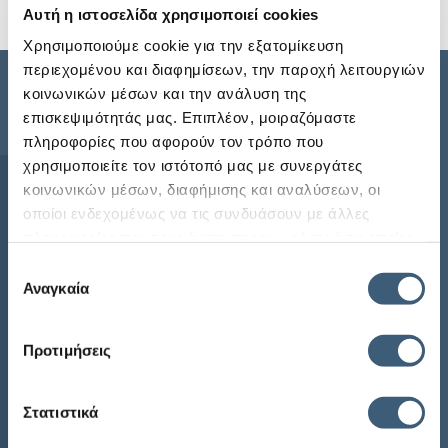
Περισσότερα
Αυτή η ιστοσελίδα χρησιμοποιεί cookies
Χρησιμοποιούμε cookie για την εξατομίκευση
περιεχομένου και διαφημίσεων, την παροχή λειτουργιών
κοινωνικών μέσων και την ανάλυση της
Sitemap
επισκεψιμότητάς μας. Επιπλέον, μοιραζόμαστε
πληροφορίες που αφορούν τον τρόπο που
χρησιμοποιείτε τον ιστότοπό μας με συνεργάτες
Αρχική
κοινωνικών μέσων, διαφήμισης και αναλύσεων, οι
Η ECG
οποίοι ενδεχομένως να τις συνδυάσουν με άλλες
πληροφορίες που τους έχετε παραχωρήσει ή τις οποίες
Προϊόντα
έχουν συλλέξει σε σχέση με την από μέρους σας χρήση
Επιλογή
Ενημέρωση
των υπηρεσιών τους.
Αναγκαία
συγκατάθεσης
Συχνές Ερωτήσεις
Προτιμήσεις
ECG Newsletter
Στατιστικά