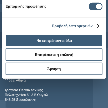
Εμπορικής προώθησης
Προβολή λεπτομερειών
Να επιτρέπονται όλα
Συμφωνώ με τους
όρους χρήσης
και την
πολιτική απορρήτου
Επιτρέπεται η επιλογή
Επικοινωνία
Άρνηση
Κεντρικά Γραφεία
Μιχαλακοπούλου 48
11528, Αθήνα
Γραφείο Θεσσαλονίκης
Πολυτεχνείου 51 & Β.Ουγκώ
546 25 Θεσσαλονίκη