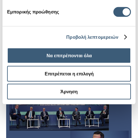
Credit Greece
Εμπορικής προώθησης
30 Νοεμβρίου, 2023
Τα στελέχη της Export Credit Greece συνεχίζοντας την
ενημέρωση των εξαγωγέων για τις υπηρεσίες της
Προβολή λεπτομερειών
εταιρείας, παρευρέθηκαν στην ενημερωτική
εσπερίδα…
Να επιτρέπονται όλα
Περισσότερα
Επιτρέπεται η επιλογή
Άρνηση