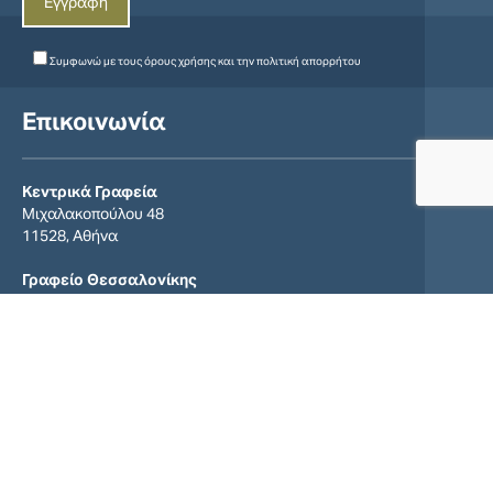
Συμφωνώ με τους
όρους χρήσης
και την
πολιτική απορρήτου
Επικοινωνία
Κεντρικά Γραφεία
Μιχαλακοπούλου 48
11528, Αθήνα
Γραφείο Θεσσαλονίκης
Πολυτεχνείου 51 & Β.Ουγκώ
546 25 Θεσσαλονίκη
+30 211 9966200
info@ecg.gr
Find us on:
Facebook
YouTube
Linkedin
page
page
page