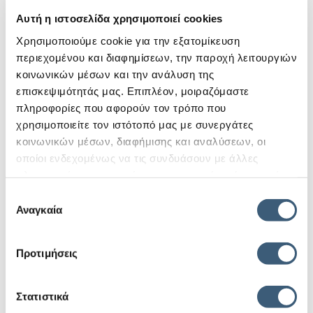
Αυτή η ιστοσελίδα χρησιμοποιεί cookies
Χρησιμοποιούμε cookie για την εξατομίκευση
περιεχομένου και διαφημίσεων, την παροχή λειτουργιών
κοινωνικών μέσων και την ανάλυση της
επισκεψιμότητάς μας. Επιπλέον, μοιραζόμαστε
πληροφορίες που αφορούν τον τρόπο που
χρησιμοποιείτε τον ιστότοπό μας με συνεργάτες
κοινωνικών μέσων, διαφήμισης και αναλύσεων, οι
οποίοι ενδεχομένως να τις συνδυάσουν με άλλες
πληροφορίες που τους έχετε παραχωρήσει ή τις οποίες
έχουν συλλέξει σε σχέση με την από μέρους σας χρήση
Επιλογή
των υπηρεσιών τους.
Αναγκαία
συγκατάθεσης
Προτιμήσεις
“Επενδυτικές ευκαιρίες στην
Υποσαχάρια Αφρική” από το Ελληνο –
Αφρικανικό Επιμελητήριο, το
Στατιστικά
Επιμελητήριο Πιερίας και την Export