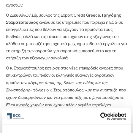
αγροτών.
Ο Διευθύνων Σύμβουλος της Export Credit Greece,
Γρηγόρης
Σταματόπουλος
ανέλυσε τις υπηρεσίες που παρέχει η ECG σε
επαγγελματίες που θέλουν να εξάγουν τα προϊόντα τους
διεθνώς, αλλά και τις τάσεις που ισχύουν στις εξαγωγές του
κλάδου σε μια συζήτηση σχετικά με χρηματοδοτικά εργαλεία για
τη στήριξη των αγροτών, για αγροτικά εμπορεύματα και τη
στήριξη των εξαγωγών συνολικά.
Ο κ. Σταματόπουλος εστίασε στις νέες επικερδείς αγορές όπου
επικεντρώνονται πλέον οι ελληνικές εξαγωγές αγροτικών
«Αγορές όπως της Κίνας, της Ινδίας και της
προϊόντων.
Σιγκαπούρης»
«με την ανάπτυξη που
τόνισε ο κ. Σταματόπουλος,
έχουν διαμορφώνουν μια νέα μεσαία τάξη με υψηλά εισοδήματα.
Είναι αγορές χωρών που έχουν πλέον μεγάλα περιθώρια
κέρδους αλλά την ίδια ώρα έχουν και μεγάλο ρίσκο. Δεν είναι
εύκολες αγορές. Αύξηση τζίρου, αύξηση κέρδους σημαίνει και
αύξηση ρίσκου. Αξίζει όμως το ρίσκο και η εταιρεία μας στοχεύει