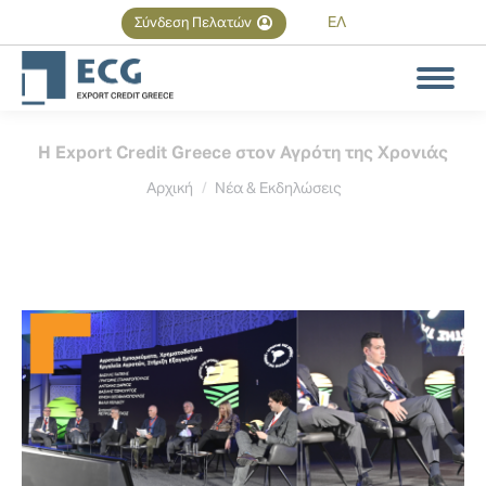
ΕΛ
Σύνδεση Πελατών
Αναζήτηση
Search:
Η Export Credit Greece στον Αγρότη της Χρονιάς
You are here:
Αρχική
Νέα & Εκδηλώσεις