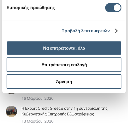
χρηματοδότηση και διαχείριση κινδύνου για τις
ελληνικές επιχειρήσεις», από την ΕCG
Εμπορικής προώθησης
17 Ιουνίου, 2026
Η ECG στο πλευρό της νέας γενιάς της ελληνικής
διπλωματίας
Προβολή λεπτομερειών
4 Ιουνίου, 2026
H ECG είχε δυναμική παρουσία στα φετινά Greek
Να επιτρέπονται όλα
Exports Forum & Awards
13 Μαΐου, 2026
Επιτρέπεται η επιλογή
Η ΕCG στο Delphi Economic Forum 2026
6 Μαΐου, 2026
Άρνηση
FOOD EXPO 2026: Η Export Credit Greece στην
ημερίδα του Πανελλήνιου Σύνδεσμου Εξαγωγέων
16 Μαρτίου, 2026
H Export Credit Greece στην 1η συνεδρίαση της
Κυβερνητικής Επιτροπής Εξωστρέφειας
13 Μαρτίου, 2026