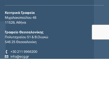
Κεντρικά Γραφεία
Μιχαλακοπούλου 48
11528, Αθήνα
Γραφείο Θεσσαλονίκης
Πολυτεχνείου 51 & Β.Ουγκώ
546 25 Θεσσαλονίκη
+30 211 9966200
info@ecg.gr
Find us on:
Facebook
YouTube
Linkedin
page
page
page
opens
opens
opens
in
in
in
new
new
new
window
window
window
© Export Credit Greece S.A. 2026
Πολιτική Απορρήτου
Όροι και προϋποθέσεις