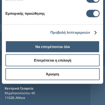
Εμπορικής προώθησης
Προβολή λεπτομερειών
Να επιτρέπονται όλα
Επιτρέπεται η επιλογή
Συμφωνώ με τους
όρους χρήσης
και την
πολιτική απορρήτου
Επικοινωνία
Άρνηση
Κεντρικά Γραφεία
Μιχαλακοπούλου 48
11528, Αθήνα