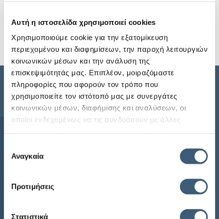
ΕΤΑΙΡΕΙΑ ΕΞΑΓΩΓΙΚΩΝ ΠΙΣΤΩΣΕΩΝ ΑΕ, ΠΟΥ ΕΔΡΕΥΕΙ
ΣΤΗΝ ΑΘΗΝΑ, ΟΔΟΣ ΕΛ. ΒΕΝΙΖΕΛΟΥ 57 (ΠΡΩΗΝ
Αυτή η ιστοσελίδα χρησιμοποιεί cookies
ΠΑΝΕΠΙΣΤΗΜΙΟΥ…
Χρησιμοποιούμε cookie για την εξατομίκευση
Περισσότερα
περιεχομένου και διαφημίσεων, την παροχή λειτουργιών
κοινωνικών μέσων και την ανάλυση της
επισκεψιμότητάς μας. Επιπλέον, μοιραζόμαστε
πληροφορίες που αφορούν τον τρόπο που
χρησιμοποιείτε τον ιστότοπό μας με συνεργάτες
Sitemap
κοινωνικών μέσων, διαφήμισης και αναλύσεων, οι
οποίοι ενδεχομένως να τις συνδυάσουν με άλλες
Αρχική
πληροφορίες που τους έχετε παραχωρήσει ή τις οποίες
έχουν συλλέξει σε σχέση με την από μέρους σας χρήση
Η ECG
Επιλογή
των υπηρεσιών τους.
Αναγκαία
συγκατάθεσης
Προϊόντα
Ενημέρωση
Προτιμήσεις
Συχνές Ερωτήσεις
ECG Newsletter
Στατιστικά