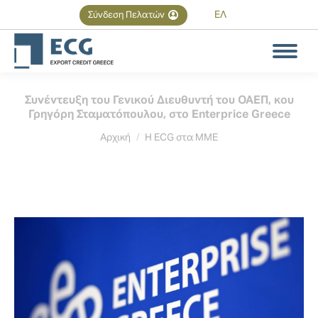
ΕΛ
Σύνδεση Πελατών
Αναζήτηση
Search:
Συνέντευξη του Γενικού Διευθυντή του ΟΑΕΠ, κου
Γρηγόρη Σταματόπουλου, στο Enterprice Greece
You are here:
Αρχική
Η ECG στα MME