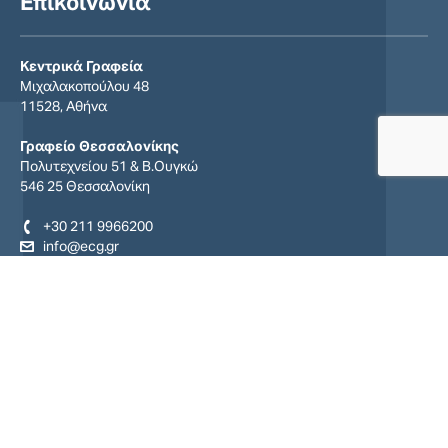
Επικοινωνία
Κεντρικά Γραφεία
Μιχαλακοπούλου 48
11528, Αθήνα
Γραφείο Θεσσαλονίκης
Πολυτεχνείου 51 & Β.Ουγκώ
546 25 Θεσσαλονίκη
+30 211 9966200
info@ecg.gr
Find us on:
Facebook
YouTube
Linkedin
page
page
page
opens
opens
opens
in
in
in
new
new
new
window
window
window
© Export Credit Greece S.A. 2026