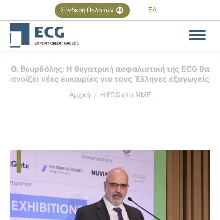
ΕΛ
Σύνδεση Πελατών
Αναζήτηση
Search:
Θ. Βουρδόλης: Η θυγατρική ασφαλιστική της ECG θα
ανοίξει νέες ευκαιρίες για τους Έλληνες εξαγωγείς
You are here:
Αρχική
Η ECG στα MME