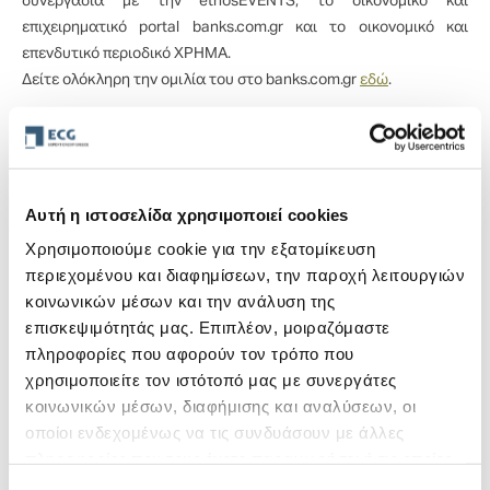
συνεργασία με την ethosEVENTS, το οικονομικό και
επιχειρηματικό portal banks.com.gr και το οικονομικό και
επενδυτικό περιοδικό ΧΡΗΜΑ.
Δείτε ολόκληρη την ομιλία του στο banks.com.gr
εδώ
.
Αυτή η ιστοσελίδα χρησιμοποιεί cookies
Χρησιμοποιούμε cookie για την εξατομίκευση
Διαβάστε επίσης
περιεχομένου και διαφημίσεων, την παροχή λειτουργιών
κοινωνικών μέσων και την ανάλυση της
Συνέντευξη του Ν. Βαγιάννη, CEO στην ΕCG, στο
επισκεψιμότητάς μας. Επιπλέον, μοιραζόμαστε
περιοδικό Insurance World
πληροφορίες που αφορούν τον τρόπο που
22 Ιουλίου, 2026
χρησιμοποιείτε τον ιστότοπό μας με συνεργάτες
κοινωνικών μέσων, διαφήμισης και αναλύσεων, οι
Ο Β. Νίκας, COO στην ECG μιλάει στη Ναυτεμπορική TV
οποίοι ενδεχομένως να τις συνδυάσουν με άλλες
για τις προκλήσεις, αλλά και τις προοπτικές των
εξαγωγών
πληροφορίες που τους έχετε παραχωρήσει ή τις οποίες
30 Ιουνίου, 2026
έχουν συλλέξει σε σχέση με την από μέρους σας χρήση