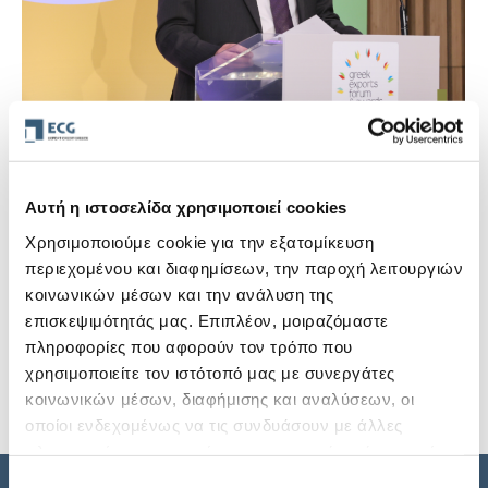
Θ. Βουρδόλης: Η θυγατρική
ασφαλιστική της ECG θα ανοίξει νέες
Αυτή η ιστοσελίδα χρησιμοποιεί cookies
ευκαιρίες για τους Έλληνες εξαγωγείς
Χρησιμοποιούμε cookie για την εξατομίκευση
26 Μαΐου, 2026
περιεχομένου και διαφημίσεων, την παροχή λειτουργιών
κοινωνικών μέσων και την ανάλυση της
Ο Θεόδωρος Βουρδόλης, Πρόεδρος ΔΣ της ECG
επισκεψιμότητάς μας. Επιπλέον, μοιραζόμαστε
απηύθυνε χαιρετισμό στην τελετή απονομής των
πληροφορίες που αφορούν τον τρόπο που
Greek Exports Awards 2026 που πραγματοποιήθηκε
χρησιμοποιείτε τον ιστότοπό μας με συνεργάτες
στις…
κοινωνικών μέσων, διαφήμισης και αναλύσεων, οι
Περισσότερα
οποίοι ενδεχομένως να τις συνδυάσουν με άλλες
πληροφορίες που τους έχετε παραχωρήσει ή τις οποίες
έχουν συλλέξει σε σχέση με την από μέρους σας χρήση
Επιλογή