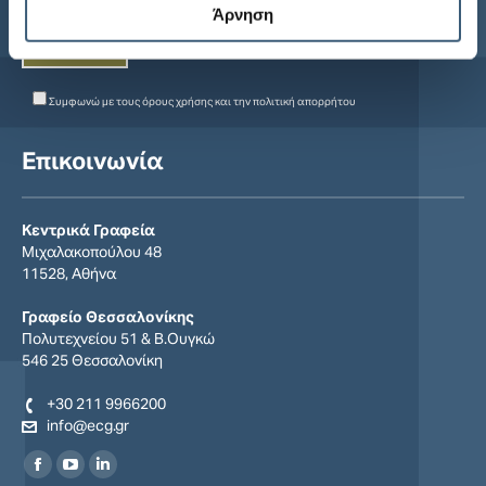
Άρνηση
Συμφωνώ με τους
όρους χρήσης
και την
πολιτική απορρήτου
Επικοινωνία
Κεντρικά Γραφεία
Μιχαλακοπούλου 48
11528, Αθήνα
Γραφείο Θεσσαλονίκης
Πολυτεχνείου 51 & Β.Ουγκώ
546 25 Θεσσαλονίκη
+30 211 9966200
info@ecg.gr
Find us on:
Facebook
YouTube
Linkedin