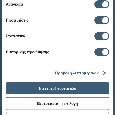
των υπηρεσιών τους.
Αναγκαία
συγκατάθεσης
Sitemap
Προτιμήσεις
Αρχική
Η ECG
Στατιστικά
Προϊόντα
Ενημέρωση
Εμπορικής προώθησης
Συχνές Ερωτήσεις
ECG Newsletter
Προβολή λεπτομερειών
Να επιτρέπονται όλα
Επιτρέπεται η επιλογή