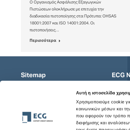
Ο Οργανισμός Ασφάλισης Εξαγωγικών
Πιστώσεων ολοκλήρωσε με επιτυχία την
διαδικασία πιστοποίησης στα Πρότυπα: OHSAS
18001:2007 και ISO 14001:2004. Οι
πιστοποιήσεις…
Περισσότερα
Sitemap
ECG N
Αυτή η ιστοσελίδα χρησι
Αρχική
Χρησιμοποιούμε cookie γι
Η ECG
κοινωνικών μέσων και τη
Προϊόντα
Συμφων
που αφορούν τον τρόπο π
Ενημέρωση
διαφήμισης και αναλύσεων
Συχνές Ερωτήσεις
τους έχετε παραχωρήσει ή