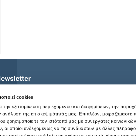
ewsletter
μοποιεί cookies
α την εξατομίκευση περιεχομένου και διαφημίσεων, την παροχ
ν ανάλυση της επισκεψιμότητάς μας. Επιπλέον, μοιραζόμαστε 
ώ με τους
όρους χρήσης
και την
πολιτική απορρήτου
ου χρησιμοποιείτε τον ιστότοπό μας με συνεργάτες κοινωνικώ
, οι οποίοι ενδεχομένως να τις συνδυάσουν με άλλες πληροφο
 τις οποίες έχουν συλλέξει σε σχέση με την από μέρους σας χ