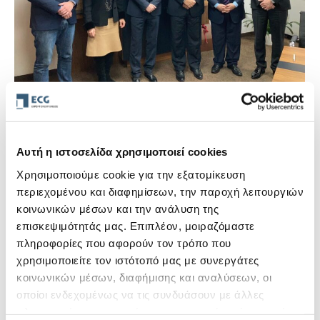
Οικονομική συνεργασία του Οργανισμού
Ασφάλισης Εξαγωγικών Πιστώσεων
(Ο.Α.Ε.Π) με τον ομόλογο Οργανισμό της
Αυτή η ιστοσελίδα χρησιμοποιεί cookies
Σερβίας, A.O.F.I – Serbian Export Credit
Χρησιμοποιούμε cookie για την εξατομίκευση
and Insurance Agency
περιεχομένου και διαφημίσεων, την παροχή λειτουργιών
12 Ιανουαρίου, 2022
κοινωνικών μέσων και την ανάλυση της
επισκεψιμότητάς μας. Επιπλέον, μοιραζόμαστε
Μνημόνιο συνεργασίας μεταξύ του Οργανισμού
πληροφορίες που αφορούν τον τρόπο που
Ασφάλισης Εξαγωγικών Πιστώσεων (Ο.Α.Ε.Π) του
χρησιμοποιείτε τον ιστότοπό μας με συνεργάτες
Υπουργείου Εξωτερικών, με τον ομόλογο Οργανισμό
κοινωνικών μέσων, διαφήμισης και αναλύσεων, οι
της Σερβίας, A.O.F.I –…
οποίοι ενδεχομένως να τις συνδυάσουν με άλλες
Περισσότερα
πληροφορίες που τους έχετε παραχωρήσει ή τις οποίες