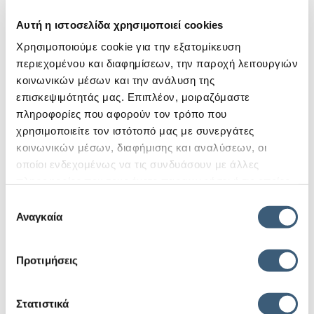
της θέσης Γενικός Διευθυντής Γενικής
Διεύθυνσης Επιχειρησιακών
Αυτή η ιστοσελίδα χρησιμοποιεί cookies
Λειτουργιών (CΟΟ) – κωδ. θέσης 301
Χρησιμοποιούμε cookie για την εξατομίκευση
22 Σεπτεμβρίου, 2022
περιεχομένου και διαφημίσεων, την παροχή λειτουργιών
Η Ελληνική Εταιρεία Εξαγωγικών Πιστώσεων Α.Ε.
κοινωνικών μέσων και την ανάλυση της
προκηρύσσει τη θέση του Γενικού Διευθυντή Γενικής
επισκεψιμότητάς μας. Επιπλέον, μοιραζόμαστε
Διεύθυνσης Επιχειρησιακών Λειτουργιών (COO), με
πληροφορίες που αφορούν τον τρόπο που
σκοπό την…
χρησιμοποιείτε τον ιστότοπό μας με συνεργάτες
κοινωνικών μέσων, διαφήμισης και αναλύσεων, οι
Περισσότερα
οποίοι ενδεχομένως να τις συνδυάσουν με άλλες
πληροφορίες που τους έχετε παραχωρήσει ή τις οποίες
έχουν συλλέξει σε σχέση με την από μέρους σας χρήση
Επιλογή
των υπηρεσιών τους.
Αναγκαία
συγκατάθεσης
Δημόσια προκήρυξη για την κάλυψη
της θέσης Εσωτερικού Ελεγκτή
Προτιμήσεις
22 Σεπτεμβρίου, 2022
Η Ελληνική Εταιρεία Εξαγωγικών Πιστώσεων Α.Ε.
προκηρύσσει τη θέση του Εσωτερικού Ελεγκτή, με
Στατιστικά