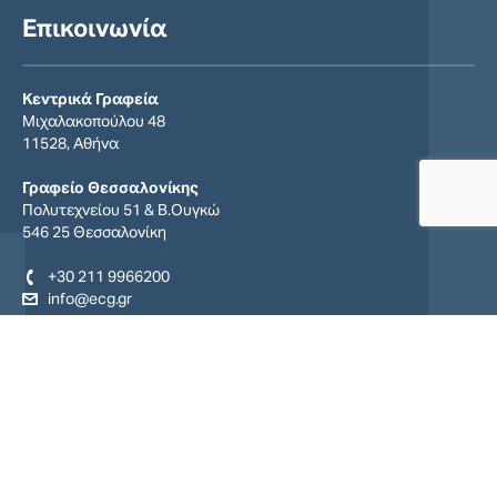
Επικοινωνία
Κεντρικά Γραφεία
Μιχαλακοπούλου 48
11528, Αθήνα
Γραφείο Θεσσαλονίκης
Πολυτεχνείου 51 & Β.Ουγκώ
546 25 Θεσσαλονίκη
+30 211 9966200
info@ecg.gr
Find us on:
Facebook
YouTube
Linkedin
page
page
page
opens
opens
opens
in
in
in
new
new
new
window
window
window