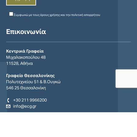
Συμφωνώ με τους
όρους χρήσης
και την
πολιτική απορρήτου
Επικοινωνία
Κεντρικά Γραφεία
Μιχαλακοπούλου 48
11528, Αθήνα
Γραφείο Θεσσαλονίκης
Πολυτεχνείου 51 & Β.Ουγκώ
546 25 Θεσσαλονίκη
+30 211 9966200
info@ecg.gr
Find us on:
Facebook
YouTube
Linkedin
page
page
page
opens
opens
opens