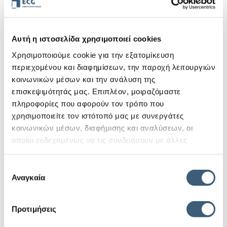
Αυτή η ιστοσελίδα χρησιμοποιεί cookies
Χρησιμοποιούμε cookie για την εξατομίκευση
περιεχομένου και διαφημίσεων, την παροχή λειτουργιών
Πρόσκληση – Πρόγραμμα
Πρόσκληση – Πρόγραμμα
κοινωνικών μέσων και την ανάλυση της
Αρκαδία
Αχαΐα
επισκεψιμότητάς μας. Επιπλέον, μοιραζόμαστε
πληροφορίες που αφορούν τον τρόπο που
χρησιμοποιείτε τον ιστότοπό μας με συνεργάτες
κοινωνικών μέσων, διαφήμισης και αναλύσεων, οι
οποίοι ενδεχομένως να τις συνδυάσουν με άλλες
πληροφορίες που τους έχετε παραχωρήσει ή τις οποίες
έχουν συλλέξει σε σχέση με την από μέρους σας χρήση
Επιλογή
των υπηρεσιών τους.
Αναγκαία
συγκατάθεσης
Προτιμήσεις