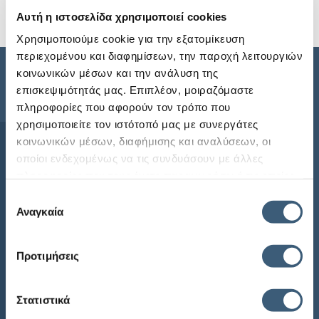
Αυτή η ιστοσελίδα χρησιμοποιεί cookies
Περισσότερα
Χρησιμοποιούμε cookie για την εξατομίκευση
περιεχομένου και διαφημίσεων, την παροχή λειτουργιών
κοινωνικών μέσων και την ανάλυση της
επισκεψιμότητάς μας. Επιπλέον, μοιραζόμαστε
Sitemap
πληροφορίες που αφορούν τον τρόπο που
χρησιμοποιείτε τον ιστότοπό μας με συνεργάτες
Αρχική
κοινωνικών μέσων, διαφήμισης και αναλύσεων, οι
οποίοι ενδεχομένως να τις συνδυάσουν με άλλες
Η ECG
πληροφορίες που τους έχετε παραχωρήσει ή τις οποίες
Προϊόντα
έχουν συλλέξει σε σχέση με την από μέρους σας χρήση
Επιλογή
Ενημέρωση
των υπηρεσιών τους.
Αναγκαία
συγκατάθεσης
Συχνές Ερωτήσεις
Προτιμήσεις
ECG Newsletter
Στατιστικά