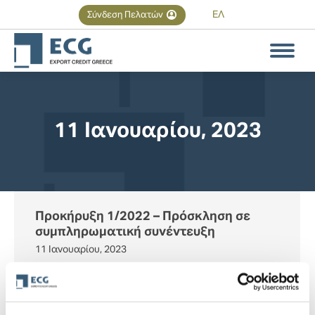
ΕΛ
Σύνδεση Πελατών
Αναζήτηση
Search:
11 Ιανουαρίου, 2023
You are here:
Προκήρυξη 1/2022 – Πρόσκληση σε
συμπληρωματική συνέντευξη
11 Ιανουαρίου, 2023
Κατόπιν εξέτασης των ενστάσεων που υπεβλήθησαν
και έγιναν δεκτές στο πλαίσιο της προκήρυξης 1/2022,
καλούνται σε συνέντευξη για τους Κωδικούς…