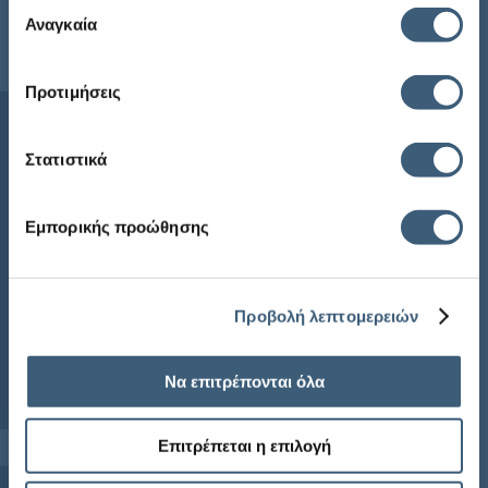
Επιλογή
των υπηρεσιών τους.
Αναγκαία
συγκατάθεσης
Sitemap
Προτιμήσεις
Αρχική
Η ECG
Στατιστικά
Προϊόντα
Ενημέρωση
Εμπορικής προώθησης
Συχνές Ερωτήσεις
ECG Newsletter
Προβολή λεπτομερειών
Να επιτρέπονται όλα
Επιτρέπεται η επιλογή