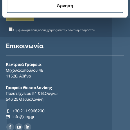
Άρνηση
Συμφωνώ με τους
όρους χρήσης
και την
πολιτική απορρήτου
Επικοινωνία
Κεντρικά Γραφεία
Μιχαλακοπούλου 48
11528, Αθήνα
Γραφείο Θεσσαλονίκης
Πολυτεχνείου 51 & Β.Ουγκώ
546 25 Θεσσαλονίκη
+30 211 9966200
info@ecg.gr
Find us on: