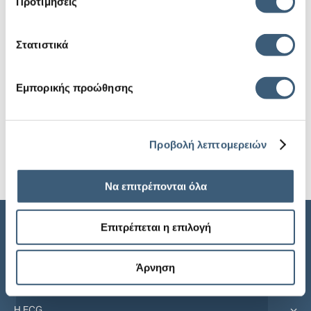
Προτιμήσεις
22 Ιουλίου, 2026
Η Export Credit Greece με το «Top Up» καλύπτει ένα
Στατιστικά
ασφαλιστικό κενό των Ελλήνων εξαγωγέων
6 Ιουλίου, 2026
Εμπορικής προώθησης
Ο Β. Νίκας, COO στην ECG μιλάει στη Ναυτεμπορική TV για τις
προκλήσεις, αλλά και τις προοπτικές των εξαγωγών
30 Ιουνίου, 2026
Προβολή λεπτομερειών
Να επιτρέπονται όλα
Επιτρέπεται η επιλογή
Sitemap
Άρνηση
Αρχική
Η ECG