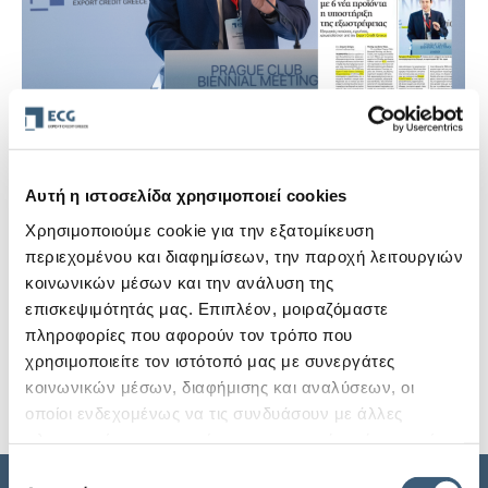
Γ. Σταματόπουλος σε Ναυτεμπορική: Σε
Αυτή η ιστοσελίδα χρησιμοποιεί cookies
3 πυλώνες και με 6 νέα προϊόντα η
υποστήριξη της εξωστρέφειας
Χρησιμοποιούμε cookie για την εξατομίκευση
περιεχομένου και διαφημίσεων, την παροχή λειτουργιών
31 Μαΐου, 2024
κοινωνικών μέσων και την ανάλυση της
Τη δημιουργία έξι νέων προϊόντων που θα καλύπτουν
επισκεψιμότητάς μας. Επιπλέον, μοιραζόμαστε
το «τρίπτυχο» εξαγωγικές πιστώσεις, εγγυήσεις και
πληροφορίες που αφορούν τον τρόπο που
χρηματοδότηση για την υποστήριξη της
χρησιμοποιείτε τον ιστότοπό μας με συνεργάτες
εξωστρέφειας…
κοινωνικών μέσων, διαφήμισης και αναλύσεων, οι
οποίοι ενδεχομένως να τις συνδυάσουν με άλλες
Περισσότερα
πληροφορίες που τους έχετε παραχωρήσει ή τις οποίες
έχουν συλλέξει σε σχέση με την από μέρους σας χρήση
Επιλογή