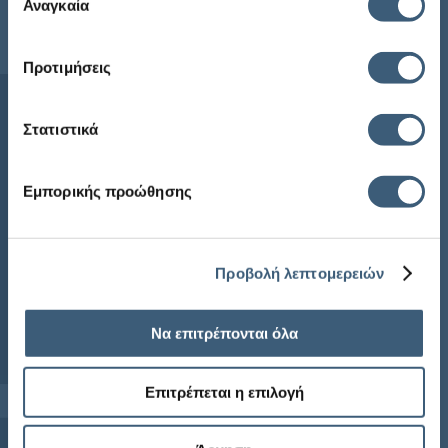
των υπηρεσιών τους.
Αναγκαία
συγκατάθεσης
Sitemap
Προτιμήσεις
Αρχική
Η ECG
Στατιστικά
Προϊόντα
Ενημέρωση
Εμπορικής προώθησης
Συχνές Ερωτήσεις
ECG Newsletter
Προβολή λεπτομερειών
Να επιτρέπονται όλα
Επιτρέπεται η επιλογή