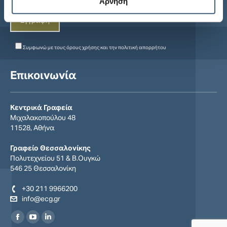
Άρνηση
Συμφωνώ με τους
όρους χρήσης
και την
πολιτική απορρήτου
Επικοινωνία
Κεντρικά Γραφεία
Μιχαλακοπούλου 48
11528, Αθήνα
Γραφείο Θεσσαλονίκης
Πολυτεχνείου 51 & Β.Ουγκώ
546 25 Θεσσαλονίκη
+30 211 9966200
info@ecg.gr
Find us on:
Facebook
YouTube
Linkedin