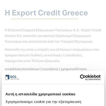
Η Export Credit Greece
H Ελληνική Εταιρεία Εξαγωγικών Πιστώσεων Α. Ε.– Export Credit
Greece S.A. αποτελεί τον κρατικό Οργανισμό Eξαγωγικών
Πιστώσεων και εποπτεύεται από τον Υπουργό Εξωτερικών.
Αποστολή της είναι η στήριξη των ελληνικών επιχειρήσεων που
πραγματοποιούν διεθνείς συναλλαγές ή επενδύσεις,
παρέχοντας στον Έλληνα εξαγωγέα:
ασφάλιση πιστώσεων | εγγυήσεις | χρηματοδότηση
Στην Export Credit Greece παρέχουμε υπηρεσίες και προϊόντα
για να διευρύνετε τους ορίζοντες της επιχείρησής σας εκτός
ελληνικών συνόρων με ασφάλεια και σταθερά βήματα.
Αυτή η ιστοσελίδα χρησιμοποιεί cookies
Χρησιμοποιούμε cookie για την εξατομίκευση
Περισσότερα