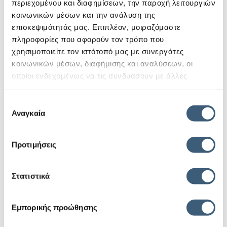
περιεχομένου και διαφημίσεων, την παροχή λειτουργιών
κοινωνικών μέσων και την ανάλυση της
επισκεψιμότητάς μας. Επιπλέον, μοιραζόμαστε
πληροφορίες που αφορούν τον τρόπο που
χρησιμοποιείτε τον ιστότοπό μας με συνεργάτες
κοινωνικών μέσων, διαφήμισης και αναλύσεων, οι
οποίοι ενδεχομένως να τις συνδυάσουν με άλλες
πληροφορίες που τους έχετε παραχωρήσει ή τις οποίες
έχουν συλλέξει σε σχέση με την από μέρους σας χρήση
Επιλογή
των υπηρεσιών τους.
Αναγκαία
συγκατάθεσης
Προτιμήσεις
Στατιστικά
Εμπορικής προώθησης