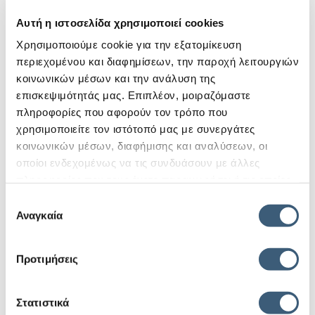
Αυτή η ιστοσελίδα χρησιμοποιεί cookies
Χρησιμοποιούμε cookie για την εξατομίκευση
περιεχομένου και διαφημίσεων, την παροχή λειτουργιών
κοινωνικών μέσων και την ανάλυση της
επισκεψιμότητάς μας. Επιπλέον, μοιραζόμαστε
πληροφορίες που αφορούν τον τρόπο που
χρησιμοποιείτε τον ιστότοπό μας με συνεργάτες
κοινωνικών μέσων, διαφήμισης και αναλύσεων, οι
οποίοι ενδεχομένως να τις συνδυάσουν με άλλες
πληροφορίες που τους έχετε παραχωρήσει ή τις οποίες
έχουν συλλέξει σε σχέση με την από μέρους σας χρήση
Επιλογή
των υπηρεσιών τους.
Αναγκαία
συγκατάθεσης
Συνάντηση στελεχών της Export Credit
Προτιμήσεις
Greece με την Ευρωπαία Επίτροπο
2 Οκτωβρίου, 2023
Στατιστικά
Στο πλαίσιο της επίσημης επίσκεψης της Ευρωπαίας