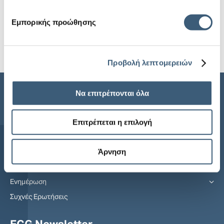
Επιτρόπου Διεθνών Εταιρικών Σχέσεων (International
Εμπορικής προώθησης
Partnership), Jutta Urpilainen, στην Ελλάδα, στελέχη
της Export…
Περισσότερα
Προβολή λεπτομερειών
Να επιτρέπονται όλα
Sitemap
Επιτρέπεται η επιλογή
Αρχική
Άρνηση
Η ECG
Προϊόντα
Ενημέρωση
Συχνές Ερωτήσεις