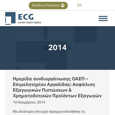
ΕΛ
Σύνδεση Πελατών
Αναζήτηση
Search:
2014
You are here:
Ημερίδα συνδιοργάνωσης ΟΑΕΠ –
Επιμελητηρίου Αργολίδας: Ασφάλιση
Εξαγωγικών Πιστώσεων &
Χρηματοδοτικών Προϊόντων Εξαγωγών
19 Νοεμβρίου, 2014
Με ιδιαίτερη επιτυχία πραγματοποιήθηκε το