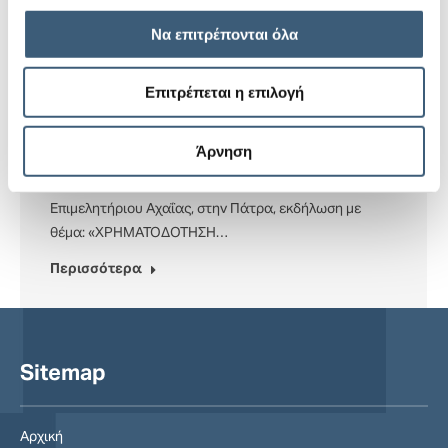
Να επιτρέπονται όλα
Εκδήλωση: “Χρηματοδότηση και
ασφάλιση εξαγωγών” – Επιμελητήριο
Επιτρέπεται η επιλογή
Αχαΐας
29 Ιανουαρίου, 2014
Άρνηση
Με μεγάλη επιτυχία και συμμετοχή εξαγωγέων
διεξήχθη την Τετάρτη 29 Ιανουαρίου στην αίθουσα
Επιμελητήριου Αχαΐας, στην Πάτρα, εκδήλωση με
θέμα: «ΧΡΗΜΑΤΟΔΟΤΗΣΗ…
Περισσότερα
Sitemap
Αρχική