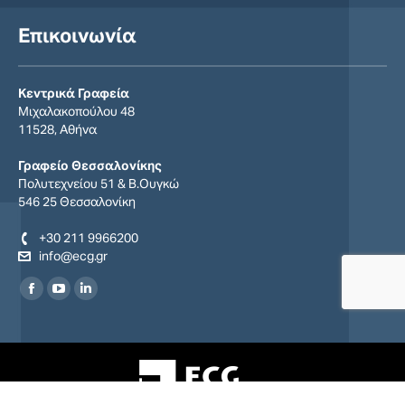
Επικοινωνία
Κεντρικά Γραφεία
Μιχαλακοπούλου 48
11528, Αθήνα
Γραφείο Θεσσαλονίκης
Πολυτεχνείου 51 & Β.Ουγκώ
546 25 Θεσσαλονίκη
+30 211 9966200
info@ecg.gr
Find us on:
Facebook
YouTube
Linkedin
page
page
page
opens
opens
opens
in
in
in
new
new
new