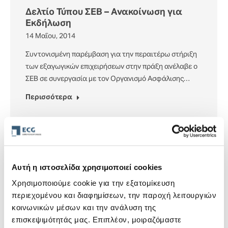
Δελτίο Τύπου ΣΕΒ – Ανακοίνωση για
Εκδήλωση
14 Μαΐου, 2014
Συντονισμένη παρέμβαση για την περαιτέρω στήριξη
των εξαγωγικών επιχειρήσεων στην πράξη ανέλαβε ο
ΣΕΒ σε συνεργασία με τον Οργανισμό Ασφάλισης…
Περισσότερα
Η χρηματοδότηση και ασφάλιση των
εξαγωγών στο επίκεντρο της
Αυτή η ιστοσελίδα χρησιμοποιεί cookies
προσπάθειας που καταβάλλει το
Χρησιμοποιούμε cookie για την εξατομίκευση
Ε.Β.Ε.Π. για τόνωση της εξωστρέφειας
περιεχομένου και διαφημίσεων, την παροχή λειτουργιών
των επιχειρήσεων
κοινωνικών μέσων και την ανάλυση της
10 Μαρτίου, 2014
επισκεψιμότητάς μας. Επιπλέον, μοιραζόμαστε
Με ιδιαίτερη επιτυχία, πραγματοποιήθηκε τη Δευτέρα