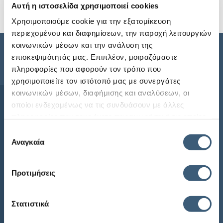
Αυτή η ιστοσελίδα χρησιμοποιεί cookies
Περισσότερα
Χρησιμοποιούμε cookie για την εξατομίκευση
περιεχομένου και διαφημίσεων, την παροχή λειτουργιών
κοινωνικών μέσων και την ανάλυση της
επισκεψιμότητάς μας. Επιπλέον, μοιραζόμαστε
Sitemap
πληροφορίες που αφορούν τον τρόπο που
χρησιμοποιείτε τον ιστότοπό μας με συνεργάτες
κοινωνικών μέσων, διαφήμισης και αναλύσεων, οι
Αρχική
οποίοι ενδεχομένως να τις συνδυάσουν με άλλες
Η ECG
πληροφορίες που τους έχετε παραχωρήσει ή τις οποίες
Προϊόντα
έχουν συλλέξει σε σχέση με την από μέρους σας χρήση
Επιλογή
των υπηρεσιών τους.
Αναγκαία
Ενημέρωση
συγκατάθεσης
Συχνές Ερωτήσεις
Προτιμήσεις
ECG Newsletter
Στατιστικά